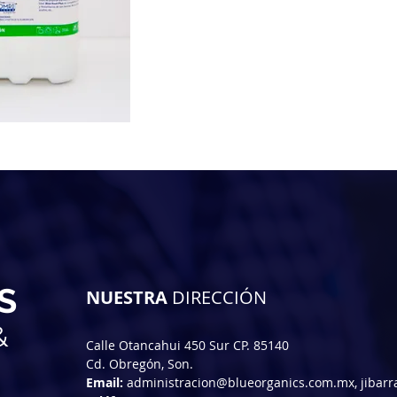
Ficha técnica
Et
HDS
O
S
NUESTRA
DIRECCIÓN
&
Calle Otancahui 450 Sur CP. 85140
Cd. Obregón, Son.
Email:
administracion@blueorganics.com.mx
,
jibar