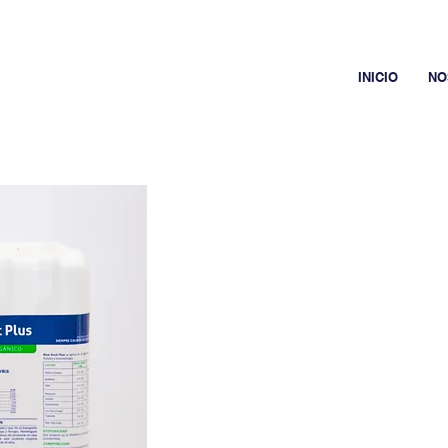
INICIO
NO
BLUE
ROOT
DESCRIPCIÓN
Activa y potencializa el desarrol
de la rápida división celular.
Presentación: 1 L - 5 L - 20 L