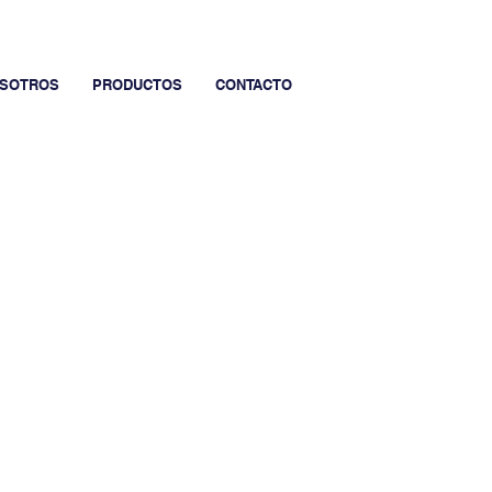
SOTROS
PRODUCTOS
CONTACTO
PLUS
lo radicular de las plantas a través