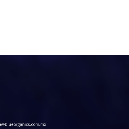
iqueta
MRI
ra@blueorganics.com.mx