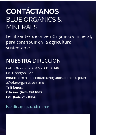
CONTÁCTANOS
BLUE ORGANICS &
MINERALS
Fertilizantes de origen Orgánico y mineral,
para
contribuir en la agricultura
sustentable.
NUESTRA
DIRECCIÓN
Calle Otancahui 450 Sur CP. 85140
Cd. Obregón, Son.
Email:
administracion@blueorganics.com.mx
,
jibarr
a@blueorganics.com.mx
Teléfonos:
Oficina.
(644) 690 0562
Cel.
(644) 232 8014
Haz clic aquí para ubicarnos