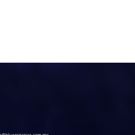
ra@blueorganics.com.mx