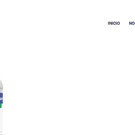
INICIO
NO
BLUE
TECH
DESCRIPCIÓN
Fertilizante de Potasio líquido
muy alta
solubilidad y con
momentos de floración, cuaje de
grano cosechado.
Ficha técnica
Et