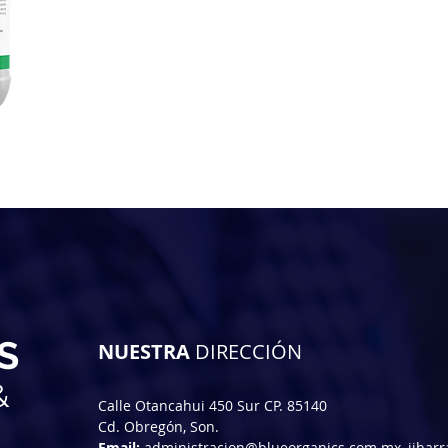
HDS
S
NUESTRA
DIRECCIÓN
&
Calle Otancahui 450 Sur CP. 85140
Cd. Obregón, Son.
Email:
administracion@blueorganics.com.mx
,
jibar