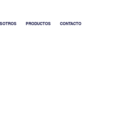
SOTROS
PRODUCTOS
CONTACTO
POTASSIUM
 al 42% de pH ácido con tecnología de
centración. Recomendado para los
 frutos y peso
específico de la fruta o
iqueta